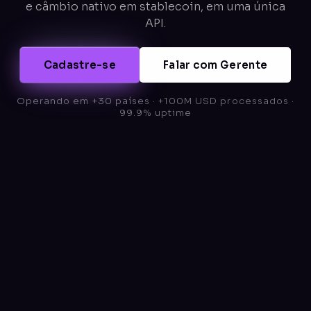
e câmbio nativo em stablecoin, em uma única
API.
Cadastre-se
Falar com Gerente
Operando em +30 países · +100M USD processados ·
99.9% uptime